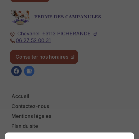
FERME DES CAMPANULES
Chevanel,
63113
PICHERANDE
06 27 52 00 31
Consulter nos horaires
Accueil
Contactez-nous
Mentions légales
Plan du site